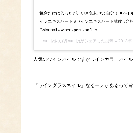
気合だけは入ったが、いざ勉強せよ自分！ #ネイル 
インエキスパート #ワインエキスパート試験 #合格は遠し #n
#winenail #wineexpert #nofilter
tsu_jy
さん(@tsu_jy)がシェアした投稿 –
2018
人気のワインネイルですがワインカラーネイル
『ワイングラスネイル』なるモノがあるって皆