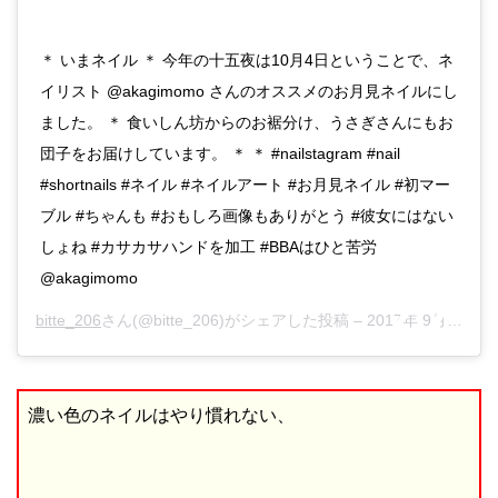
＊ いまネイル ＊ 今年の十五夜は10月4日ということで、ネ
イリスト @akagimomo さんのオススメのお月見ネイルにし
ました。 ＊ 食いしん坊からのお裾分け、うさぎさんにもお
団子をお届けしています。 ＊ ＊ #nailstagram #nail
#shortnails #ネイル #ネイルアート #お月見ネイル #初マー
ブル #ちゃんも #おもしろ画像もありがとう #彼女にはない
しょね #カサカサハンドを加工 #BBAはひと苦労
@akagimomo
bitte_206
さん(@bitte_206)がシェアした投稿 –
2017年 9月月18日午後4時36分PDT
濃い色のネイルはやり慣れない、