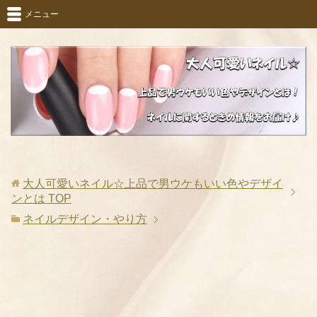
メニュー
大人可愛いネイル☆上品で男ウケもいい色やデザイ
ンとは
TOP
ネイルデザイン・やり方