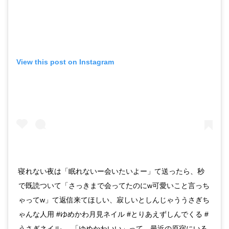
View this post on Instagram
寝れない夜は「眠れないー会いたいよー」て送ったら、秒
で既読ついて「さっきまで会ってたのにw可愛いこと言っち
ゃってw」て返信来てほしい、寂しいとしんじゃううさぎち
ゃんな人用 #ゆめかわ月見ネイル #とりあえずしんでくる #
うさぎネイル . . 「ゆめかわいい」って、最近の原宿にいる