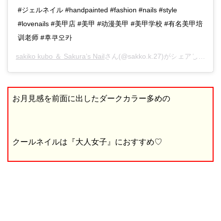
#ジェルネイル #handpainted #fashion #nails #style
#lovenails #美甲店 #美甲 #动漫美甲 #美甲学校 #有名美甲培
训老师 #후쿠오카
sakiko kubo ＆ Sakura’s Nail
さん(@sakko.k.27)がシェアした投稿 –
お月見感を前面に出したダークカラー多めの
クールネイルは『大人女子』におすすめ♡