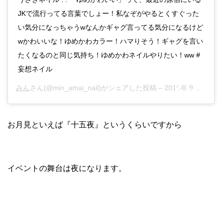
JKで流行ってる言葉でしょー！私なぞがやるとくすぐった
い気分になっちゃうwなんかギャグ言ってる気分になるけど
wかわいいな！ゆめかわカラー！ハマりそう！ギャグを言い
たくなるのと同じ気持ち！ゆめかわネイルやりたい！ww #
妄想ネイル
みん
さん(@min_amai_nail)がシェアした投稿 –
2016年 9月月16日午前3時46分PDT
お月見といえば『十五夜』というくらいですから
イベントの舞台は夜になります。