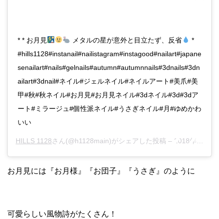
* * お月見
メタルの星が意外と目立たず、反省
*
#hills1128#instanail#nailistagram#instagood#nailart#japane
senailart#nails#gelnails#autumn#autumnnails#3dnails#3dn
ailart#3dnail#ネイル#ジェルネイル#ネイルアート#美爪#美
甲#秋#秋ネイル#お月見#お月見ネイル#3dネイル#3d#3dア
ート#ミラージュ#個性派ネイル#うさぎネイル#月#ゆめかわ
いい
HILLS 1128
さん(@h1128main)がシェアした投稿 –
2018年 9月月5日午前1時56分PDT
お月見には『お月様』『お団子』『うさぎ』のように
可愛らしい風物詩がたくさん！