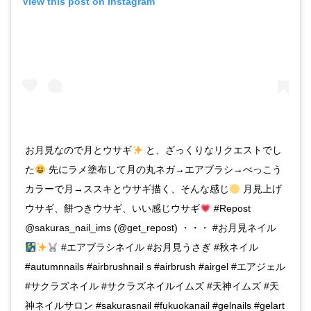
View this post on Instagram
お月見なので月とウサギ
と、ざっくりなリクエストでし
た
先にラメ塗布して月の丸ネガ→エアブラシ→べっこう
カラーで月→ススキとウサギ描く、そんな感じ
月見上げ
ウサギ、餅つきウサギ、いい感じウサギ
#Repost
@sakuras_nail_ims (@get_repost) ・・・ #お月見ネイル
#エアブラシネイル #お月見うさぎ #秋ネイル
#autumnnails #airbrushnail s #airbrush #airgel #エアジェル
#サクラズネイル #サクラズネイルイムズ #天神イムズ #天
神ネイルサロン #sakurasnail #fukuokanail #gelnails #gelart