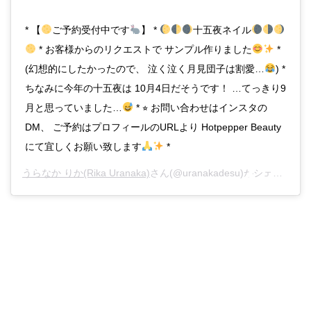
* 【
ご予約受付中です
】 *
十五夜ネイル
* お客様からのリクエストで サンプル作りました
*
(幻想的にしたかったので、 泣く泣く月見団子は割愛…
) *
ちなみに今年の十五夜は 10月4日だそうです！ …てっきり9
月と思っていました…
* ⭐︎ お問い合わせはインスタの
DM、 ご予約はプロフィールのURLより Hotpepper Beauty
にて宜しくお願い致します
*
うらなか りか(Rika Uranaka)
さん(@uranakadesu)がシェアした投稿 –