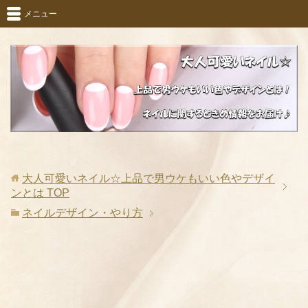
メニュー
大人可愛いネイル☆上品で男ウケもいい色やデザイ
ンとは
TOP
ネイルデザイン・やり方