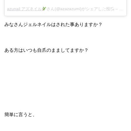
azunail アズネイル
さん(@azazazumi)がシェアした投稿 –
2018
みなさんジェルネイルはされた事ありますか？
ある方はいつも自爪のまましてますか？
簡単に言うと、