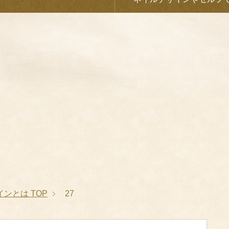
インとは
TOP
27