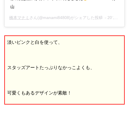
山
橋本マナミ
さん(@manami84808)がシェアした投稿 –
2017年 9月月26日午後7時11分PDT
淡いピンクと白を使って、
スタッズアートたっぷりなかっこよくも、
可愛くもあるデザインが素敵！