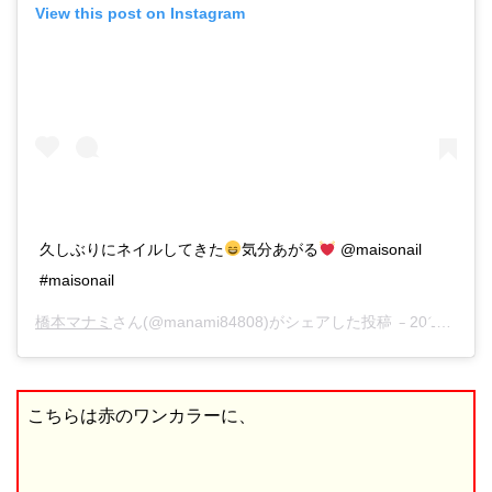
View this post on Instagram
久しぶりにネイルしてきた
気分あがる
@maisonail
#maisonail
橋本マナミ
さん(@manami84808)がシェアした投稿 –
2017年 8月月27日午後11時43分PDT
こちらは赤のワンカラーに、