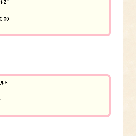
ル2F
:00
ル8F
0