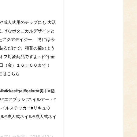
や成人式用のチップにも 大活
涼しげなボタニカルデザインと
たアクアデイジー。 冬には今
て貼るだけで、和花の菊のよう
フ対象商品ですよ～(^^) 全
６日（金）１６：００まで！
細はこちら
nailsticker#gel#gelart#美甲#指
ウ#エアブラシ#ネイルアート#
ネイルステッカー#リキュウ
ール#成人式ネイル#成人式ネイ
)がシェアした投稿 –
2016年12月月13日午後4時41分PST