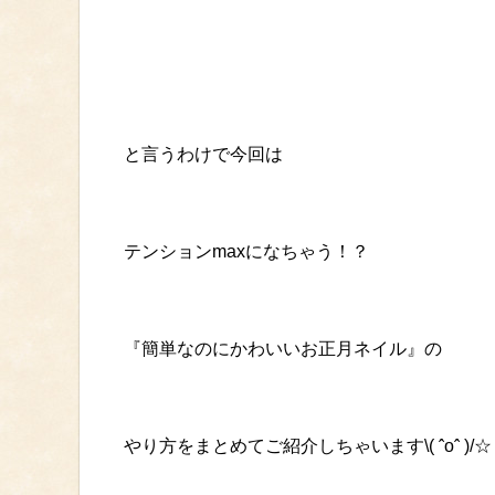
と言うわけで今回は
テンションmaxになちゃう！？
『簡単なのにかわいいお正月ネイル』の
やり方をまとめてご紹介しちゃいます\( ˆoˆ )/☆