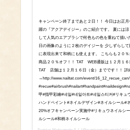
キャンペーン終了まであと２日！！ 今日はお正月
躍の『アクアデイジー』のご紹介です。 夏には
して人気のエアブラシで何色もの色を重ねて描い
日の画像のように２枚のデイジーを 少しずらし
に表現出来て和柄にも使えます。 こちらも２０％オ
商品２０％オフ！！ TAT WEB通販は１２月１
TAT 店舗は１２月１６日（金）までです！！ 詳
→http://www.nailtat.com/event/16_12_recue_can/
#recue#airbrush#nailart#handpaint#naildesign#
甲#指甲彩繪#네일#네일아트#네일스티커#リキュ
ハンドペイント#ネイルデザイン#ネイルシール#
20%オフキャンペーン実施中#リキュウネイルシ
ルシール#和柄ネイルシール
Sumiyo Matsumoto
さん(@sumiyomatsumoto