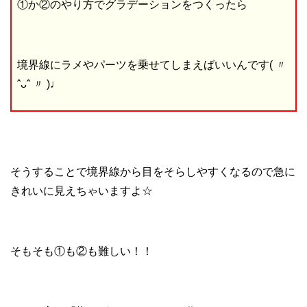
①か②のやり方でグラデーションをつくったら
境界線にラメやパーツを乗せてしまえばいいんです( 〃
ˆᴗˆ 〃 )♩
そうすることで境界線から目をそらしやすくなるので急に
きれいに見えちゃいますよ☆
そもそも①も②も難しい！！