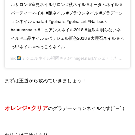
ルサロン #室見ネイルサロン #秋ネイル #オータムネイル #
パーティーネイル #艶ネイル #ブラウンネイル #グラデーシ
ョンネイル #nailart #gelnails #gelnailart #Nailbook
#autumnnails #ニュアンスネイル2018 #自爪を削らないネ
イル #上品ネイル #パラジェル新色2018 #大理石ネイル #べ
っ甲ネイル #べっこうネイル
mio
ミジェルネイル福岡
さん(@migel.nail)がシェアした投稿 –
2
まずは王道から攻めていきましょう！
オレンジ×クリア
のグラデーションネイルです( ˆ – ˆ )