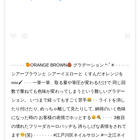
· · · · ·
ORANGE BROWN
グラデーション.*･ﾟ✳ · · · · ·
シアーブラウンと シアーイエローと くすんだオレンジを
mix🖌 · · · 一筆一筆、取る量や筆圧が変わるだけで 同じ回
数で重ねても色味が変わってしまうという難しいグラデー
ション。 いつまで経ってもすごく苦手
· · ライトを消し
たり付けたり, めっちゃ離して見たりして, 納得のいく色味
になった時の お客様の表情でホッとする
· · · · 3枚目
の壊れたフリーダカーロバッヂも 誇らしげな表情をされて
ます
(笑) · · · · · · · #江戸川区ネイルサロン #一之江ネイ