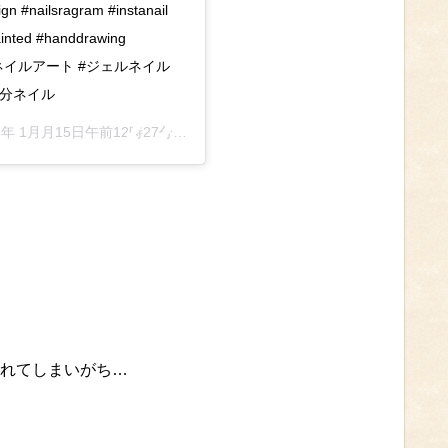
n #nailsragram #instanail
painted #handdrawing
ネイル #ネイルアート #ジェルネイル
#節分ネイル
4年 1月月15日午前12時27分PST
れてしまいがち…