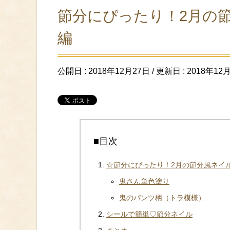
節分にぴったり！2月の
編
公開日 :
2018年12月27日
/ 更新日 :
2018年12
■目次
☆節分にぴったり！2月の節分風ネイ
鬼さん単色塗り
鬼のパンツ柄（トラ模様）
シールで簡単♡節分ネイル