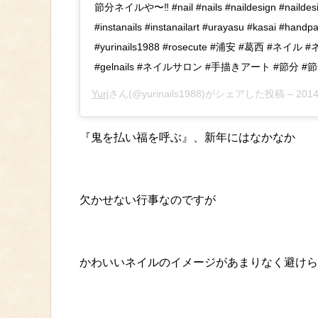
節分ネイルや〜‼︎ #nail #nails #naildesign #naildesig
#instanails #instanailart #urayasu #kasai #hand
#yurinails1988 #rosecute #浦安 #葛西 #
#gelnails #ネイルサロン #手描きアート #節分 
Yuri
さん(@yurinails1988)がシェアした投稿 –
201
『鬼を払い福を呼ぶ』、新年にはなかなか
欠かせない行事なのですが
かわいいネイルのイメージがあまりなく避けら