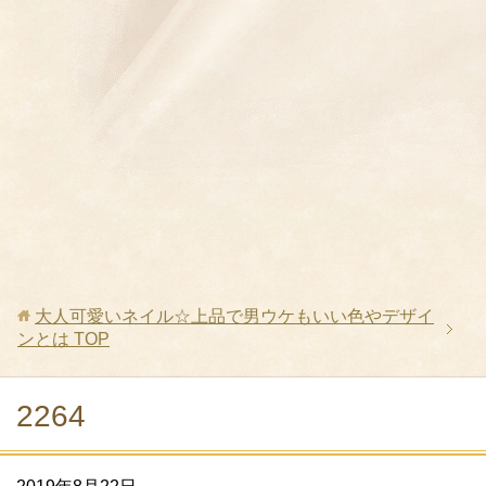
大人可愛いネイル☆上品で男ウケもいい色やデザイ
ンとは
TOP
2264