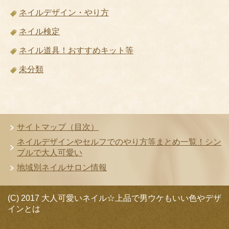
ネイルデザイン・やり方
ネイル検定
ネイル道具！おすすめキット等
未分類
サイトマップ（目次）
ネイルデザインやセルフでのやり方等まとめ一覧！シン
プルで大人可愛い
地域別ネイルサロン情報
(C) 2017 大人可愛いネイル☆上品で男ウケもいい色やデザ
インとは