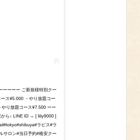
ーーーーーー ご新規様特別クー
ース¥5.000 ・やり放題コー
トやり放題コース¥7.500 ーー
E ID → [ liliy9000 ]
l#tokyo#shibuya#ラピス#ラ
ルサロン#当日予約#格安クー