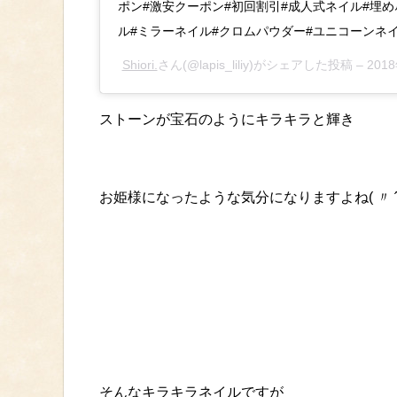
ポン#激安クーポン#初回割引#成人式ネイル#埋
ル#ミラーネイル#クロムパウダー#ユニコーンネ
Shiori.
さん(@lapis_liliy)がシェアした投稿 –
201
ストーンが宝石のようにキラキラと輝き
お姫様になったような気分になりますよね( 〃 ˆᴗˆ
そんなキラキラネイルですが