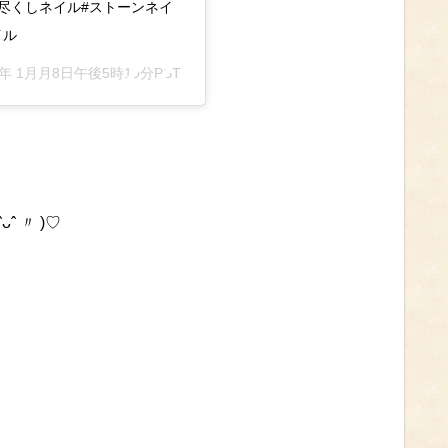
め尽くしネイル#ストーンネイ
イル
8年 1月月8日午後5時19分PST
 〃 )♡